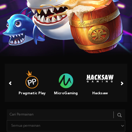
Pragmatic Play
MicroGaming
Hacksaw
King