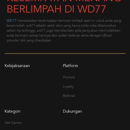
BERLIMPAH DI WD77
WD77
menawarkan kesempatan bermain terbaik saat ini untuk anda yang
bosan kalah, wd77 adalah salah situs yang harus anda coba dikarenakan
selain rtp tertinggi, wd77 juga memberikan pola yang akan memudahkan
anda bermain setiap harinya dan sudah bekerja sama dengan official
provider slot yang disediakan
Kebijaksanaan
Platform
Promosi
Loyalty
Referral
Kategori
Dukungan
Hot Games