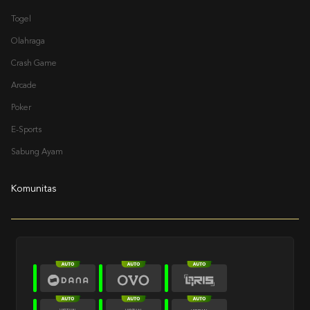
Togel
Olahraga
Crash Game
Arcade
Poker
E-Sports
Sabung Ayam
Komunitas