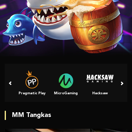
Pragmatic Play
MicroGaming
Hacksaw
King
MM Tangkas