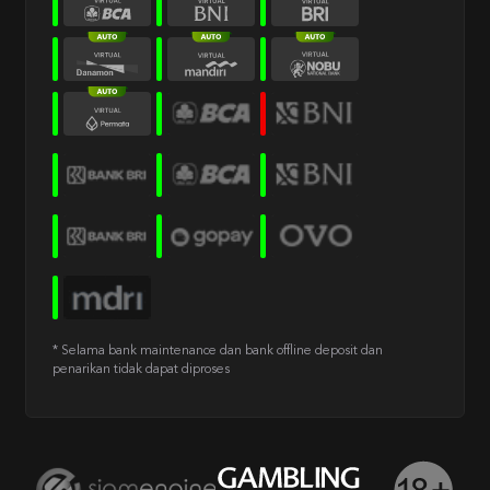
* Selama bank maintenance dan bank offline deposit dan
penarikan tidak dapat diproses